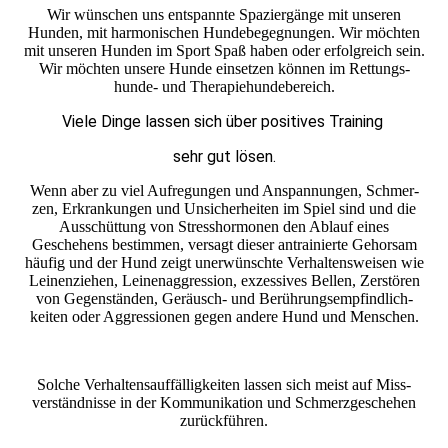
Wir wün­schen uns ent­spannte Spazier­gänge mit unse­ren
Hunden, mit harmo­­ni­schen Hunde­begeg­nun­gen. Wir möchten
mit unse­ren Hun­den im Sport Spaß haben oder erfolg­­reich sein.
Wir möchten unse­re Hunde ein­setzen können im Rettungs­
hunde- und Therapie­hunde­bereich.
Viele Dinge lassen sich über posi­tives Training
sehr gut lösen.
Wenn aber zu viel Auf­regun­gen und An­span­nun­gen, Schmer­
zen, Erkran­kun­gen und Unsicher­heiten im Spiel sind und die
Aus­­schüt­tung von Stress­hormo­nen den Ablauf eines
Geschehens bestim­men, ver­sagt dieser an­trainier­te Gehor­sam
häufig und der Hund zeigt un­erwünschte Ver­haltens­weisen wie
Leinen­­ziehen, Leinen­­aggres­sion, exzes­sives Bellen, Zerstören
von Gegen­ständen, Geräusch- und Berührungs­­empfind­lich­
keiten oder Aggres­sionen gegen andere Hund und Menschen.
Solche Ver­haltens­­auf­­fällig­­keiten lassen sich meist auf Miss­
verständ­nisse in der Kommuni­kation und Schmerz­geschehen
zurückführen.