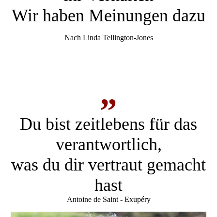
Wir haben Meinung­en dazu
Nach Linda Tellington-Jones
„
Du bist zeit­lebens für das
ver­ant­wort­lich,
was du dir ver­traut gemacht
hast
Antoine de Saint - Exupéry